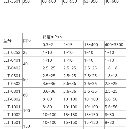
LLT-3501
350
60~900
63~950
63~950
40~600
粘度mPa.s
型号
口径
0.3~2
2~15
15~400
400~3500
LLT-0252
25
1~10
1~10
1~10
1~10
LLT-0401
1~10
1~10
1~10
1~10
40
LLT-0402
2.5~25
2.5~25
2.5~25
1.8~18
LLT-0501
2.5~25
2.5~25
2.5~25
1.8~18
50
LLT-0502
3.6~36
3.6~36
3.6~36
2.5~25
LLT-0801
3.6~36
3.6~36
3.6~36
2.5~25
80
LLT-0802
8~80
10~100
10~100
5.6~56
LLT-1001
8~80
10~100
10~100
5.6~56
100
LLT-1002
10~100
15~150
15~150
8~80
LLT-1501
10~100
15~150
15~150
8~80
150