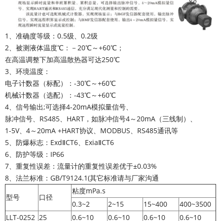
1、准确度等级：0.5级、0.2级
2、被测液体温度℃：－20℃～+60℃；
在高温调整下加高温散热器可达250℃
3、环境温度：
电子计数器（标配）：-30℃～+60℃
机械计数器（选配）：-43℃～+60℃
4、信号输出;可选择4-20mA模拟量信号、
脉冲信号、RS485、HART，如脉冲信号4～20mA（三线制）、
1-5V、4～20mA +HART协议、MODBUS、RS485通讯等
5、防爆标志：ExdⅡCT6、ExiaⅡCT6
6、防护等级：IP66
7、重复性误差：流量计的重复性误差优于±0.03%
8、法兰标准：GB/T9124.1(其它标准请与厂家沟通
粘度mPa.s
型号
口径
0.3~2
2~15
15~400
400~3500
LLT-0252
25
0.6~10
0.6~10
0.6~10
0.6~10