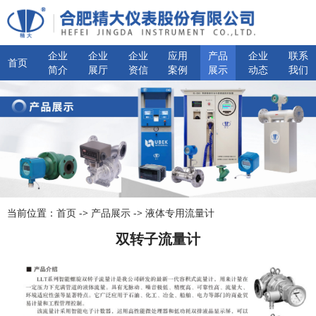
企业
企业
企业
应用
产品
企业
联系
首页
简介
展厅
资信
案例
展示
动态
我们
当前位置：
首页
->
产品展示
->
液体专用流量计
双转子流量计