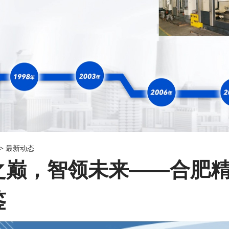
->
最新动态
之巅，智领未来——合肥
鉴