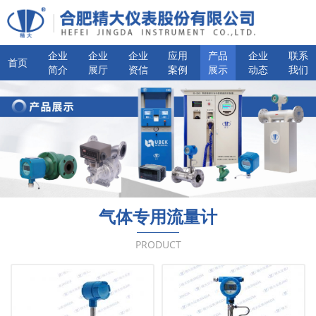
企业
企业
企业
应用
产品
企业
联系
首页
简介
展厅
资信
案例
展示
动态
我们
气体专用流量计
PRODUCT