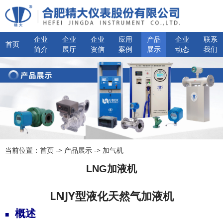
企业
企业
企业
应用
产品
企业
联系
首页
简介
展厅
资信
案例
展示
动态
我们
当前位置：
首页
->
产品展示
->
加气机
LNG加液机
LNJY型液化天然气加液机
概述
■