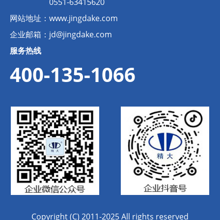
0551-63415620
网站地址：
www.jingdake.com
企业邮箱：
jd@jingdake.com
服务热线
400-135-1066
Copyright (C) 2011-2025 All rights reserved