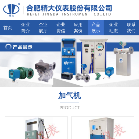
企业
企业
企业
应用
产品
企业
联系
首页
简介
展厅
资信
案例
展示
动态
我们
加气机
PRODUCT