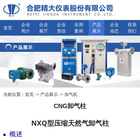
企业
企业
企业
应用
产品
企业
联系
首页
简介
展厅
资信
案例
展示
动态
我们
当前位置：
首页
->
产品展示
->
加气机
CNG卸气柱
NXQ型压缩天然气卸气柱
概述
■